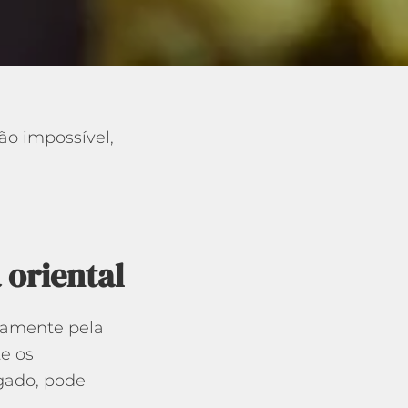
ão impossível,
 oriental
riamente pela
e os
gado, pode