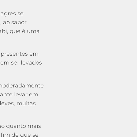
nagres se
, ao sabor
abi, que é uma
 presentes em
vem ser levados
os moderadamente
ante levar em
leves, muitas
ção quanto mais
 fim de que se