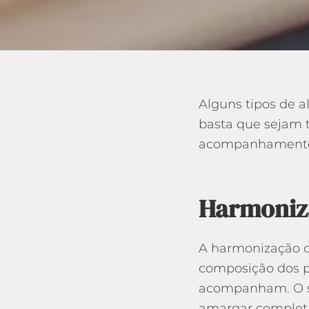
Alguns tipos de a
basta que sejam 
acompanhamento
Harmoniza
A harmonização de
composição dos p
acompanham. O sh
amargar complet