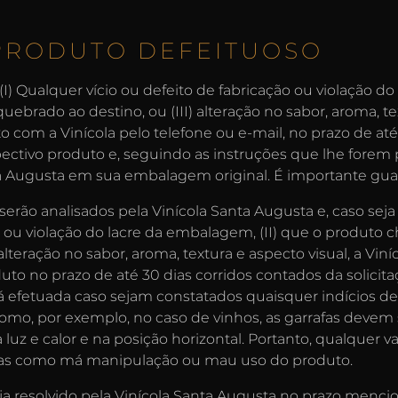
PRODUTO DEFEITUOSO
 (I) Qualquer vício ou defeito de fabricação ou violação do
brado ao destino, ou (III) alteração no sabor, aroma, tex
 com a Vinícola pelo telefone ou e-mail, no prazo de até
ctivo produto e, seguindo as instruções que lhe forem p
a Augusta em sua embalagem original. É importante guar
erão analisados pela Vinícola Santa Augusta e, caso seja 
o ou violação do lacre da embalagem, (II) que o produto
 alteração no sabor, aroma, textura e aspecto visual, a Vin
uto no prazo de até 30 dias corridos contados da solicitaçã
rá efetuada caso sejam constatados quaisquer indícios 
omo, por exemplo, no caso de vinhos, as garrafas devem
a luz e calor e na posição horizontal. Portanto, qualquer v
das como má manipulação ou mau uso do produto.
a resolvido pela Vinícola Santa Augusta no prazo mencio