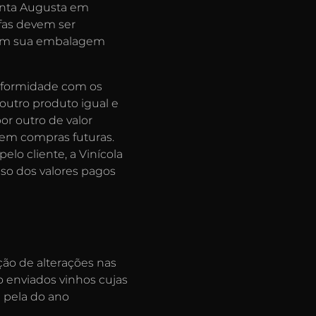
Santa Augusta em
afas devem ser
 e em sua embalagem
onformidade com os
 outro produto igual e
or outro de valor
s em compras futuras.
o cliente, a Vinícola
lso dos valores pagos
ção de alterações nas
o enviados vinhos cujas
a pela do ano