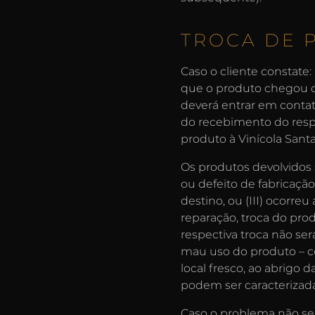
TROCA DE 
Caso o cliente constate:
que o produto chegou que
deverá entrar em contato
do recebimento do respe
produto à Vinícola Sant
Os produtos devolvidos s
ou defeito de fabricaçã
destino, ou (III) ocorreu
reparação, troca do prod
respectiva troca não se
mau uso do produto – c
local fresco, ao abrigo d
podem ser caracteriza
Caso o problema não sej