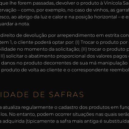
que lhe forem passadas, devolver o produto à Vinícola 
ervação – como, por exemplo, no caso de vinhos, as garr
esco, ao abrigo da luz e calor e na posição horizontal –
uardar a nota.
u direito de devolução por arrependimento em estrita c
tem 1, o cliente poderá optar por: (I) Trocar o produto por
ilidade no momento da solicitação; (II) trocar o produto p
III) solicitar o abatimento proporcional dos valores pago
danos no produto decorrentes de sua má manipulação pel
 produto de volta ao cliente e o correspondente reembo
LIDADE DE SAFRAS
a atualiza regularmente o cadastro dos produtos em fun
tulos. No entanto, podem ocorrer situações nas quais serã
 adquirida (tipicamente a safra mais antiga é substituíd