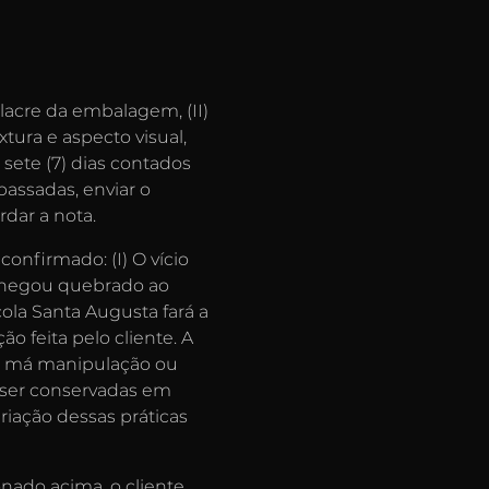
 lacre da embalagem, (II)
tura e aspecto visual,
 sete (7) dias contados
assadas, enviar o
dar a nota.
confirmado: (I) O vício
 chegou quebrado ao
ícola Santa Augusta fará a
o feita pelo cliente. A
de má manipulação ou
 ser conservadas em
ariação dessas práticas
nado acima, o cliente