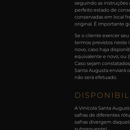
seguindo as instruções 
perfeito estado de cons
conservadas em local fr
original. É importante g
Se o cliente exercer se
termos previstos neste i
novo, caso haja disponib
equivalente e novo; ou (
Caso sejam constatados 
Santa Augusta enviará o
não será efetuado.
DISPONIBI
A Vinícola Santa August
safras de diferentes ró
safras divergem daquela
subsequente).