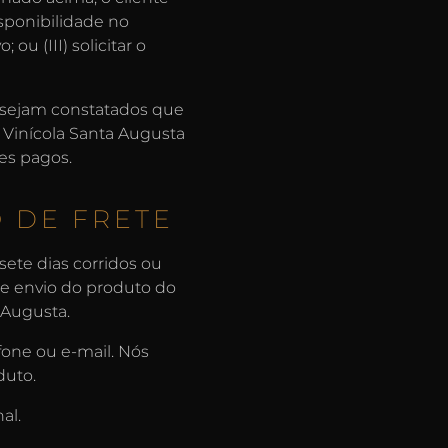
isponibilidade no
ou (III) solicitar o
o sejam constatados que
 Vinícola Santa Augusta
es pagos.
 DE FRETE
ete dias corridos ou
 de envio do produto do
 Augusta.
fone ou e-mail. Nós
duto.
al.