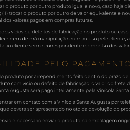
ocar o produto por outro produto igual e novo, caso haja d
II) trocar o produto por outro de valor equivalente e novo; 
l dos valores pagos em compras futuras.
dos vícios ou defeitos de fabricação no produto ou cas
 decorrem de má manipulação ou mau uso pelo cliente, a
lta ao cliente sem o correspondente reembolso dos valor
ILIDADE PELO PAGAMENTO
 produto por arrependimento feita dentro do prazo de s
uto com vício ou defeito de fabricação, o valor do frete
 Santa Augusta será pago inteiramente pela Vinícola Santa
e entrar em contato com a Vinícola Santa Augusta por tele
 que deverá ser apresentado no ato da devolução do pro
nvio é necessário enviar o produto na embalagem origin