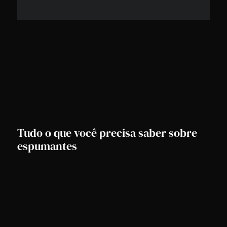
Tudo o que você precisa saber sobre
espumantes
As borbulhas provenientes dos vinhos espumantes vêm
conquistando cada vez mais pessoas e isso não poderia
deixar de ser diferente. Além do perlage ser lindo,
LEIA MAIS